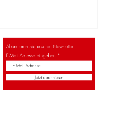
Abonnieren Sie unseren Newsletter
E-Mail-Adresse eingeben
Jetzt abonnieren
Königstrasse 58
53332 Bornheim
Öffnungszeiten: (warme Küche)
Mo, Mi, Do, Fr: 16–22 Uhr
Sa: 12–23 Uhr